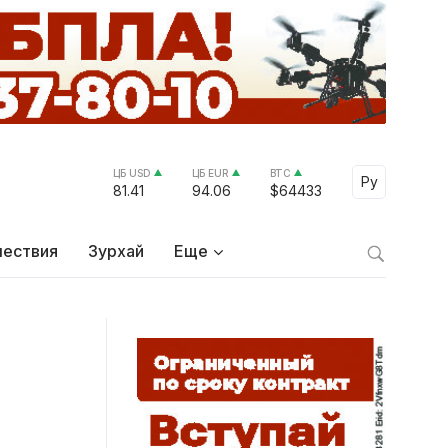
ЦБ USD
ЦБ EUR
BTC
Select Lang
Ру
81.41
94.06
$64433
ествия
Зурхай
Еще