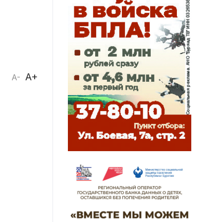
A+
A-