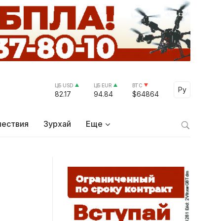
ЦБ USD
ЦБ EUR
BTC
Select Lang
Ру
82.17
94.84
$64864
ествия
Зурхай
Еще