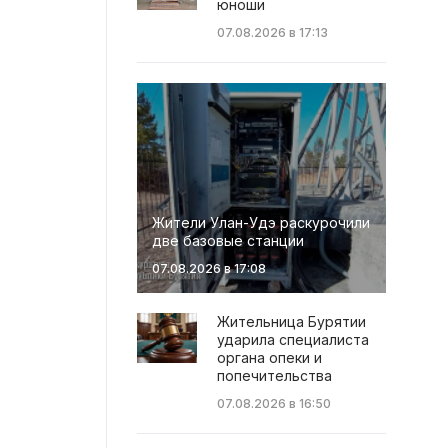
юноши
07.08.2026 в 17:13
Жители Улан-Удэ раскурочили
две базовые станции
07.08.2026 в 17:08
Жительница Бурятии
ударила специалиста
органа опеки и
попечительства
07.08.2026 в 16:50