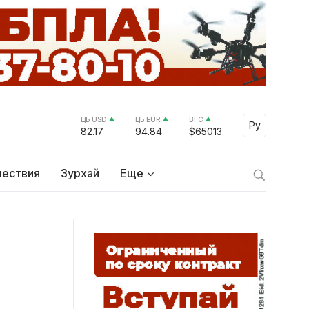
ЦБ USD
ЦБ EUR
BTC
Select Lang
Ру
82.17
94.84
$65013
ествия
Зурхай
Еще