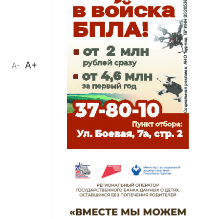
A+
A-