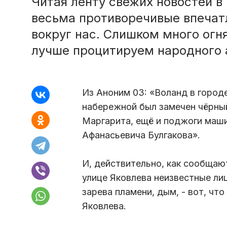
Читая ленту свежих новостей 
весьма противоречивые впечат
вокруг нас. Слишком много огня
лучше процитируем народного а
Из Аноним 03: «Воланд в городе
набережной был замечен чёрный 
Маргарита, ещё и поджоги машин
Афанасьевича Булгакова».
И, действительно, как сообщают
улице Яковлева неизвестные ли
зарева пламени, дым, - вот, чт
Яковлева.