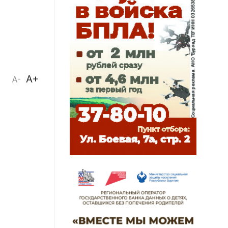
A+
A-