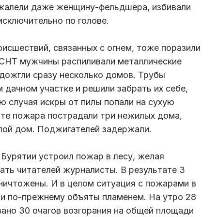
жалели даже женщину-фельдшера, избивали
исключительно по голове.
оисшествий, связанных с огнем, тоже поразили
х СНТ мужчины распиливали металлические
одожгли сразу несколько домов. Трубы
дачном участке и решили забрать их себе,
ю случая искры от пилы попали на сухую
тате пожара пострадали три нежилых дома,
лой дом. Поджигателей задержали.
 Бурятии устроил пожар в лесу, желая
ать читателей журналисты. В результате 3
уничтожены. И в целом ситуация с пожарами в
ии по-прежнему объяты пламенем. На утро 28
вано 30 очагов возгорания на общей площади