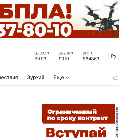
ЦБ USD
ЦБ EUR
BTC
Select Lang
Ру
80.93
93.19
$64863
ествия
Зурхай
Еще