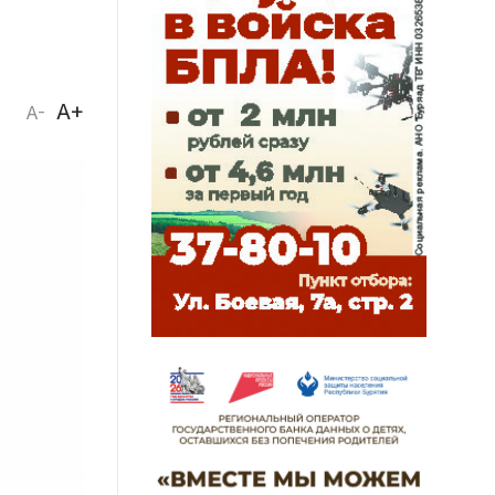
A+
A-