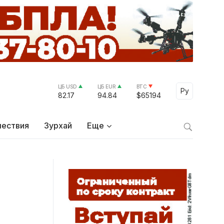
ЦБ USD
ЦБ EUR
BTC
Select Lang
Ру
82.17
94.84
$65194
ествия
Зурхай
Еще