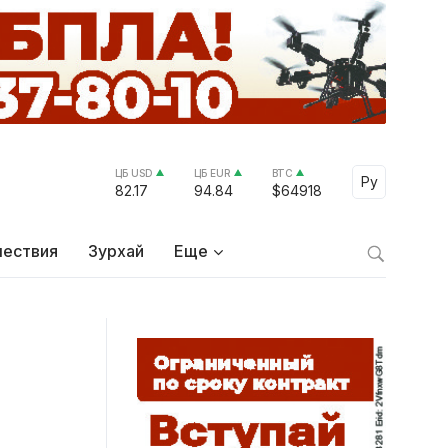
ЦБ USD
ЦБ EUR
BTC
Select Lang
Ру
82.17
94.84
$64918
ествия
Зурхай
Еще