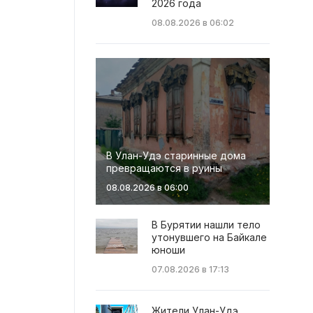
2026 года
08.08.2026 в 06:02
В Улан-Удэ старинные дома
превращаются в руины
08.08.2026 в 06:00
В Бурятии нашли тело
утонувшего на Байкале
юноши
07.08.2026 в 17:13
Жители Улан-Удэ