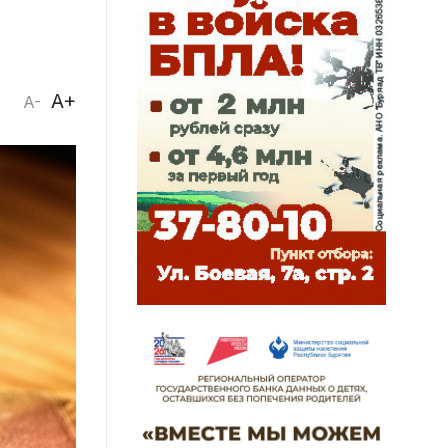
A+
A-