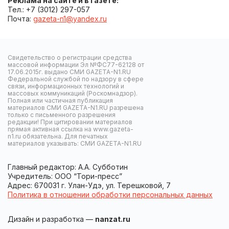
Реклама на сайте и в газете:
Тел.: +7 (3012) 297-057
Почта:
gazeta-n1@yandex.ru
Свидетельство о регистрации средства
массовой информации Эл №ФС77-62128 от
17.06.2015г. выдано СМИ GAZETA-N1.RU
Федеральной службой по надзору в сфере
связи, информационных технологий и
массовых коммуникаций (Роскомнадзор).
Полная или частичная публикация
материалов СМИ GAZETA-N1.RU разрешена
только с письменного разрешения
редакции! При цитировании материалов
прямая активная ссылка на www.gazeta-
n1.ru обязательна. Для печатных
материалов указывать: СМИ GAZETA-N1.RU
Главный редактор: А.А. Субботин
Учредитель: ООО “Тори-пресс”
Адрес: 670031 г. Улан-Удэ, ул. Терешковой, 7
Политика в отношении обработки персональных данных
Дизайн и разработка —
nanzat.ru