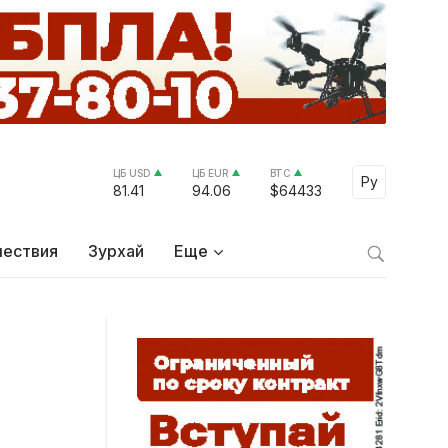
ЦБ USD
ЦБ EUR
BTC
Select Lang
Ру
81.41
94.06
$64433
ествия
Зурхай
Еще