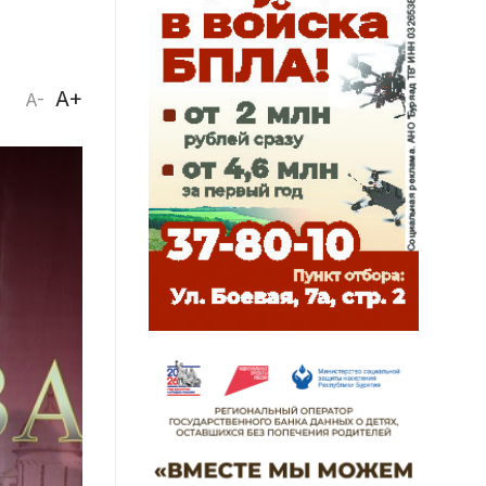
A+
A-