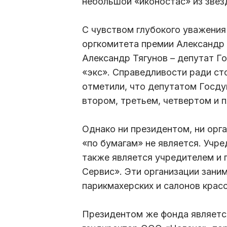
небольшой «иконостас» из зве
С чувством глубокого уважени
оргкомитета премии Александр Т
Александр Тягунов – депутат Г
«экс». Справедливости ради ст
отметили, что депутатом Госду
втором, третьем, четвертом и 
Однако ни президентом, ни ор
«по бумагам» не является. Учр
также является учредителем и
Сервис». Эти организации зани
парикмахерских и салонов крас
Президентом же фонда является