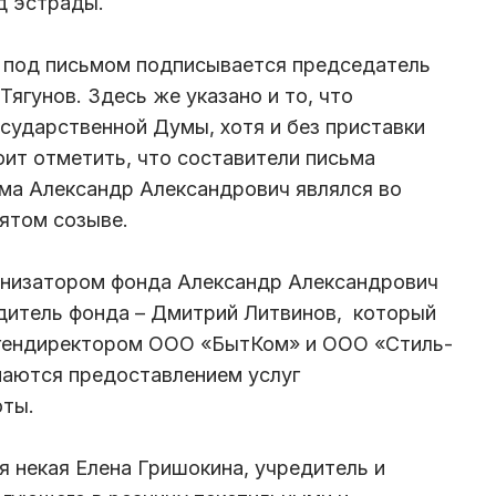
зд эстрады.
я под письмом подписывается председатель
ягунов. Здесь же указано и то, что
осударственной Думы, хотя и без приставки
оит отметить, что составители письма
ма Александр Александрович являлся во
пятом созыве.
ганизатором фонда Александр Александрович
едитель фонда – Дмитрий Литвинов, который
 гендиректором ООО «БытКом» и ООО «Стиль-
маются предоставлением услуг
оты.
 некая Елена Гришокина, учредитель и