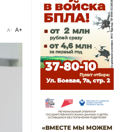
A+
A-