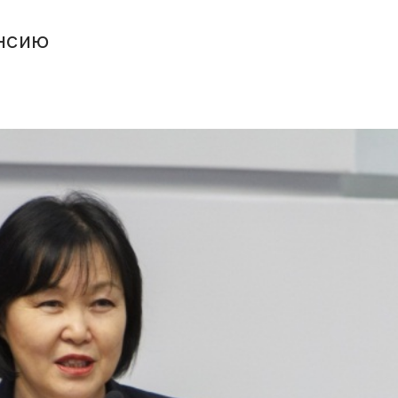
енсию