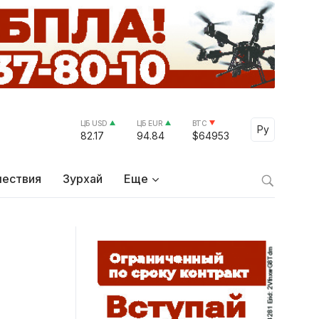
ЦБ USD
ЦБ EUR
BTC
Select Lang
Ру
82.17
94.84
$64953
ествия
Зурхай
Еще