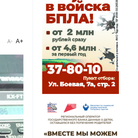
A+
A-