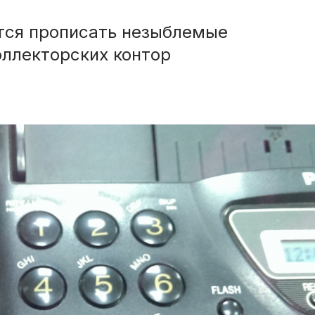
тся прописать незыблемые
оллекторских контор