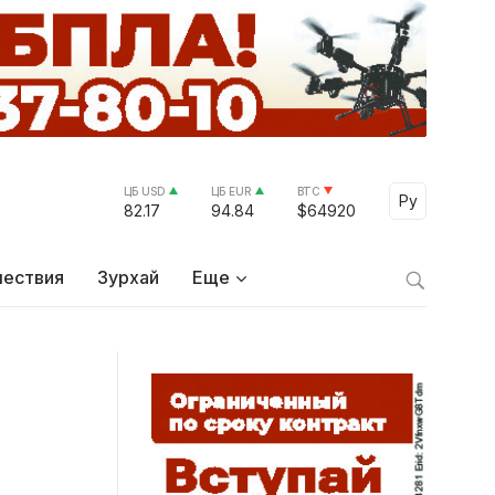
ЦБ USD
ЦБ EUR
BTC
Select Lang
Ру
82.17
94.84
$64920
ествия
Зурхай
Еще