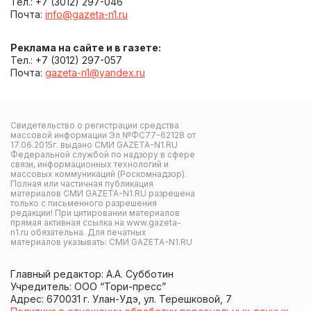
Тел.: +7 (3012) 297-046
Почта:
info@gazeta-n1.ru
Реклама на сайте и в газете:
Тел.: +7 (3012) 297-057
Почта:
gazeta-n1@yandex.ru
Свидетельство о регистрации средства
массовой информации Эл №ФС77-62128 от
17.06.2015г. выдано СМИ GAZETA-N1.RU
Федеральной службой по надзору в сфере
связи, информационных технологий и
массовых коммуникаций (Роскомнадзор).
Полная или частичная публикация
материалов СМИ GAZETA-N1.RU разрешена
только с письменного разрешения
редакции! При цитировании материалов
прямая активная ссылка на www.gazeta-
n1.ru обязательна. Для печатных
материалов указывать: СМИ GAZETA-N1.RU
Главный редактор: А.А. Субботин
Учредитель: ООО “Тори-пресс”
Адрес: 670031 г. Улан-Удэ, ул. Терешковой, 7