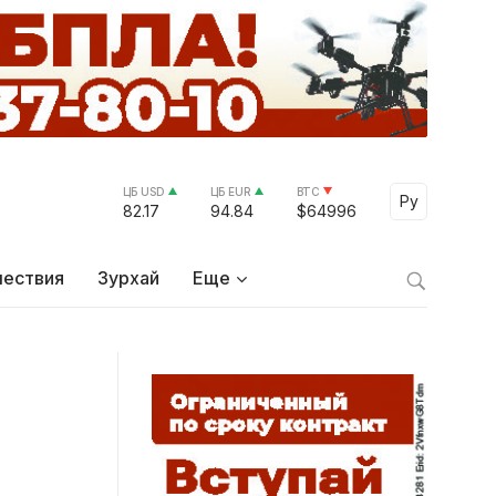
ЦБ USD
ЦБ EUR
BTC
Select Lang
Ру
82.17
94.84
$64996
ествия
Зурхай
Еще