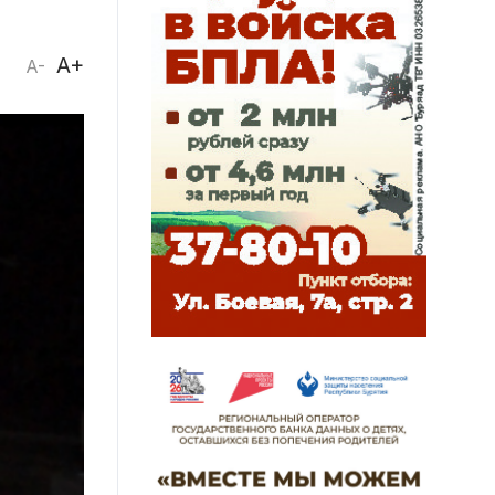
A+
A-