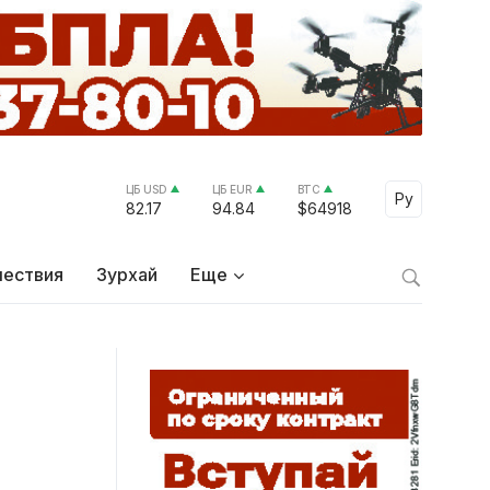
ЦБ USD
ЦБ EUR
BTC
Select Lang
Ру
82.17
94.84
$64918
ествия
Зурхай
Еще