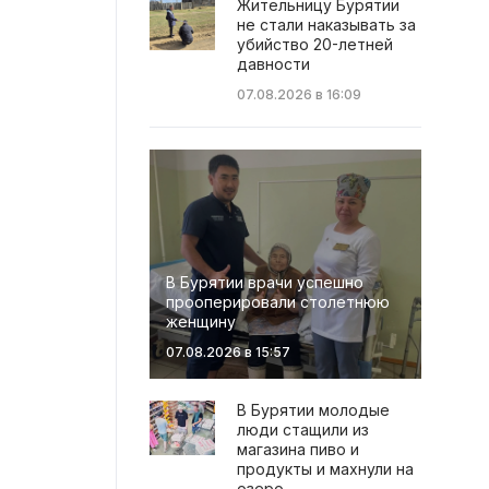
Жительницу Бурятии
не стали наказывать за
убийство 20-летней
давности
07.08.2026 в 16:09
В Бурятии врачи успешно
прооперировали столетнюю
женщину
07.08.2026 в 15:57
В Бурятии молодые
люди стащили из
магазина пиво и
продукты и махнули на
озеро