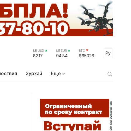
ЦБ USD
ЦБ EUR
BTC
Select Lang
Ру
82.17
94.84
$65026
ествия
Зурхай
Еще