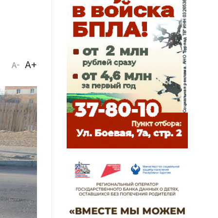
A+
A-