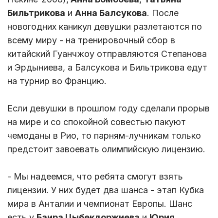
Бильтрикова
и
Анна Балсукова
. После
новогодних каникул девушки разлетаются по
всему миру - на тренировочный сбор в
китайский Гуанчжоу отправляются Степанова
и Эрдыниева, а Балсукова и Бильтрикова едут
на турнир во Францию.
Если девушки в прошлом году сделали прорыв
на мире и со спокойной совестью пакуют
чемоданы в Рио, то парням-лучникам только
предстоит завоевать олимпийскую лицензию.
- Мы надеемся, что ребята смогут взять
лицензии. У них будет два шанса - этап Кубка
мира в Анталии и чемпионат Европы. Шанс
есть у
Баира Цыбекдоржиева
и
Юрия