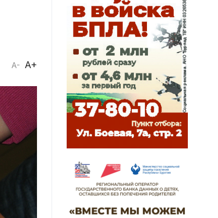
A+
A-