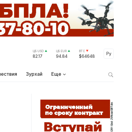
ЦБ USD
ЦБ EUR
BTC
Select Lang
Ру
82.17
94.84
$64648
ествия
Зурхай
Еще