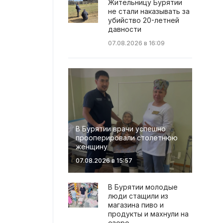
Жительницу Бурятии
не стали наказывать за
убийство 20-летней
давности
07.08.2026 в 16:09
В Бурятии врачи успешно
прооперировали столетнюю
женщину
07.08.2026 в 15:57
В Бурятии молодые
люди стащили из
магазина пиво и
продукты и махнули на
озеро