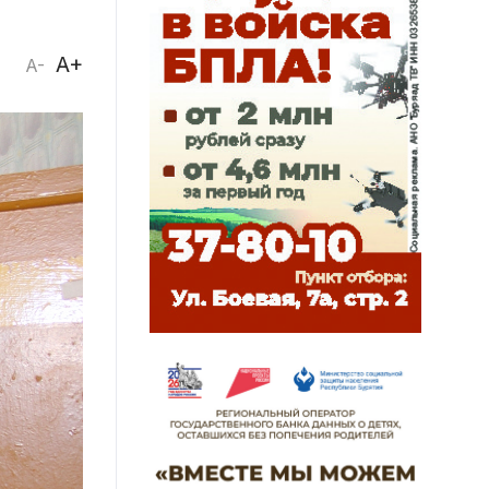
A+
A-