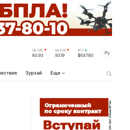
ЦБ USD
ЦБ EUR
BTC
Select Lang
Ру
80.93
93.19
$64780
ествия
Зурхай
Еще