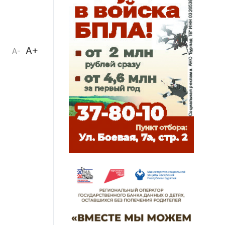
A+
A-