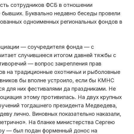
ость сотрудников ФСБ в отношении
е бывших. Буквально недавно беседы провели
рованных одноименных региональных фондов в
оциации — соучредителя фонда — с
считает случившееся итогом давней тяжбы с
тиворечий — вопрос закрепления прав
ов на традиционные охотничьи и рыболовные
овников бы вполне устроило, если бы КМНС
я для них фестивалями да праздниками. Не
социация этому противилась. На двух крупных
ручений тогдашнего президента Медведева,
еву лично. Виновных показательно наказали,
метрично». На бланке министерства Сергею
ру — был подан форменный донос на