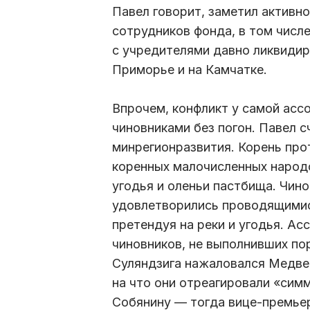
Павел говорит, заметил активн
сотрудников фонда, в том числ
с учредителями давно ликвиди
Приморье и на Камчатке.
Впрочем, конфликт у самой асс
чиновниками без погон. Павел 
минрегионразвития. Корень про
коренных малочисленных народ
угодья и оленьи пастбища. Чин
удовлетворились проводящимис
претендуя на реки и угодья. Ас
чиновников, не выполнивших по
Суляндзига нажаловался Медвед
на что они отреагировали «сим
Собянину — тогда вице-премье