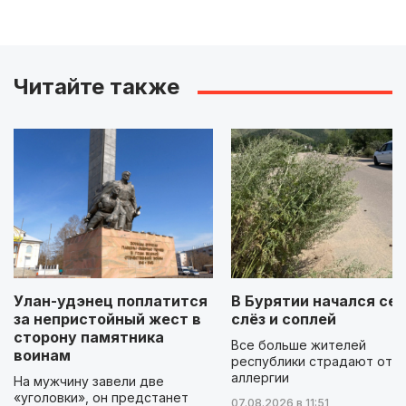
Читайте также
Улан-удэнец поплатится
В Бурятии начался сез
за непристойный жест в
слёз и соплей
сторону памятника
Все больше жителей
воинам
республики страдают от
аллергии
На мужчину завели две
«уголовки», он предстанет
07.08.2026 в 11:51