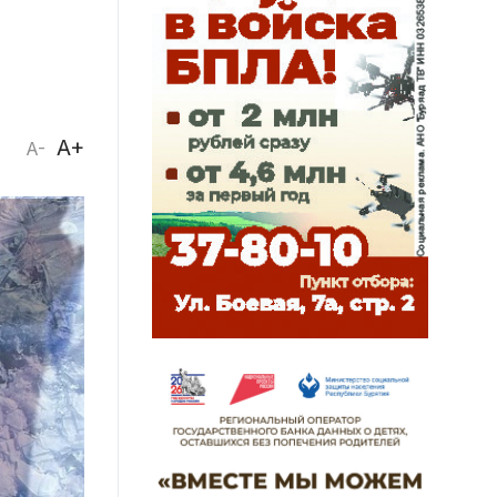
A+
A-