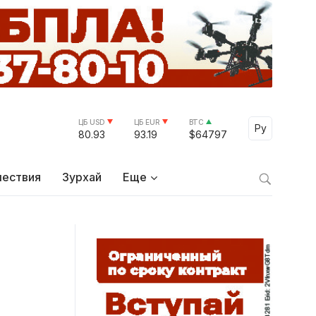
ЦБ USD
ЦБ EUR
BTC
Select Lang
Ру
80.93
93.19
$64797
ествия
Зурхай
Еще