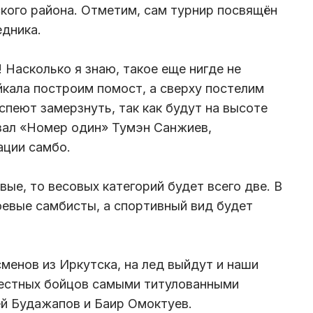
кого района. Отметим, сам турнир посвящён
едника.
 Насколько я знаю, такое еще нигде не
йкала построим помост, а сверху постелим
спеют замерзнуть, так как будут на высоте
азал «Номер один» Тумэн Санжиев,
ации самбо.
вые, то весовых категорий будет всего две. В
оевые самбисты, а спортивный вид будет
енов из Иркутска, на лед выйдут и наши
местных бойцов самыми титулованными
й Будажапов и Баир Омоктуев.