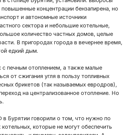
 в столице Бурятии, установили: выбросы
 повышенные концентрации бензапирена, но
ранспорт и автономные источники
частного сектора и небольшие котельные,
большое количество частных домов, целые
асти. В пригородах города в вечернее время,
той едкий дым.
 с печным отоплением, а также малые
ься от сжигания угля в пользу топливных
весных брикетов (так называемых евродров),
 переход на централизованное отопление. Но
ь.
 в Бурятии говорили о том, что нужно по
 котельных, которые не могут обеспечить