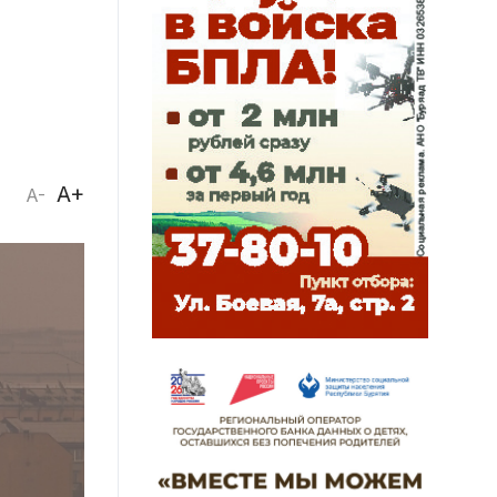
A+
A-