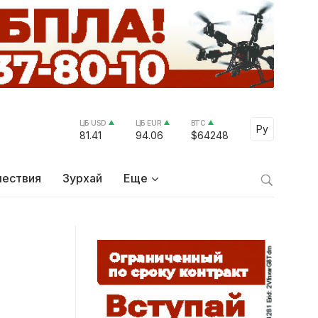
ЦБ USD
ЦБ EUR
BTC
Select Lang
Ру
81.41
94.06
$64248
ествия
Зурхай
Еще