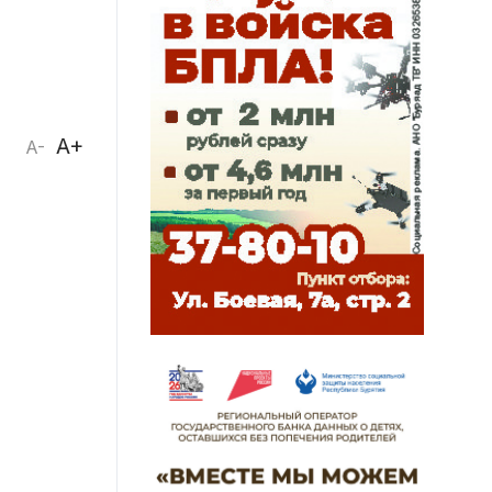
A+
A-