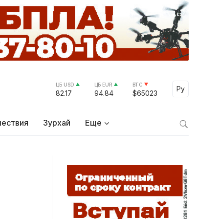
ЦБ USD
ЦБ EUR
BTC
Select Lang
Ру
82.17
94.84
$65023
ествия
Зурхай
Еще