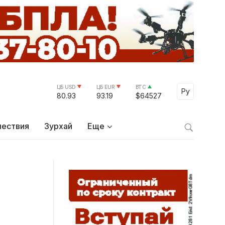
ЦБ USD
ЦБ EUR
BTC
Select Lang
Ру
80.93
93.19
$64527
ествия
Зурхай
Еще