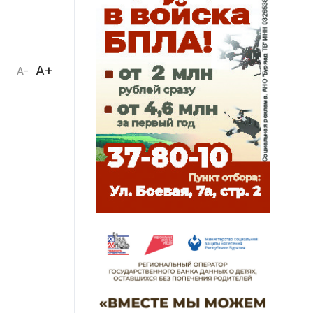
A+
A-