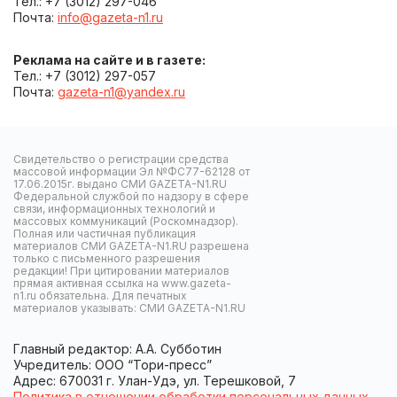
Тел.: +7 (3012) 297-046
Почта:
info@gazeta-n1.ru
Реклама на сайте и в газете:
Тел.: +7 (3012) 297-057
Почта:
gazeta-n1@yandex.ru
Свидетельство о регистрации средства
массовой информации Эл №ФС77-62128 от
17.06.2015г. выдано СМИ GAZETA-N1.RU
Федеральной службой по надзору в сфере
связи, информационных технологий и
массовых коммуникаций (Роскомнадзор).
Полная или частичная публикация
материалов СМИ GAZETA-N1.RU разрешена
только с письменного разрешения
редакции! При цитировании материалов
прямая активная ссылка на www.gazeta-
n1.ru обязательна. Для печатных
материалов указывать: СМИ GAZETA-N1.RU
Главный редактор: А.А. Субботин
Учредитель: ООО “Тори-пресс”
Адрес: 670031 г. Улан-Удэ, ул. Терешковой, 7
Политика в отношении обработки персональных данных