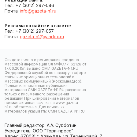
Тел.: +7 (3012) 297-046
Почта:
info@gazeta-n1.ru
Реклама на сайте и в газете:
Тел.: +7 (3012) 297-057
Почта:
gazeta-n1@yandex.ru
Свидетельство о регистрации средства
массовой информации Эл №ФС77-62128 от
17.06.2015г. выдано СМИ GAZETA-N1.RU
Федеральной службой по надзору в сфере
связи, информационных технологий и
массовых коммуникаций (Роскомнадзор).
Полная или частичная публикация
материалов СМИ GAZETA-N1.RU разрешена
только с письменного разрешения
редакции! При цитировании материалов
прямая активная ссылка на www.gazeta-
n1.ru обязательна. Для печатных
материалов указывать: СМИ GAZETA-N1.RU
Главный редактор: А.А. Субботин
Учредитель: ООО “Тори-пресс”
Адрес: 670031 г. Улан-Удэ, ул. Терешковой, 7