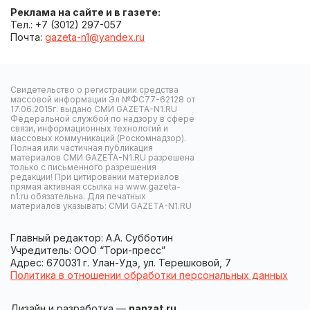
Реклама на сайте и в газете:
Тел.: +7 (3012) 297-057
Почта:
gazeta-n1@yandex.ru
Свидетельство о регистрации средства
массовой информации Эл №ФС77-62128 от
17.06.2015г. выдано СМИ GAZETA-N1.RU
Федеральной службой по надзору в сфере
связи, информационных технологий и
массовых коммуникаций (Роскомнадзор).
Полная или частичная публикация
материалов СМИ GAZETA-N1.RU разрешена
только с письменного разрешения
редакции! При цитировании материалов
прямая активная ссылка на www.gazeta-
n1.ru обязательна. Для печатных
материалов указывать: СМИ GAZETA-N1.RU
Главный редактор: А.А. Субботин
Учредитель: ООО “Тори-пресс”
Адрес: 670031 г. Улан-Удэ, ул. Терешковой, 7
Политика в отношении обработки персональных данных
Дизайн и разработка —
nanzat.ru