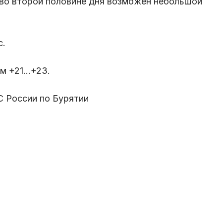
 во второй половине дня возможен небольшой
с.
 +21...+23.
С России по Бурятии