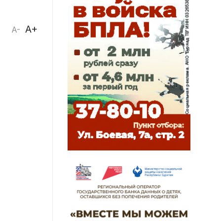
A+
A-