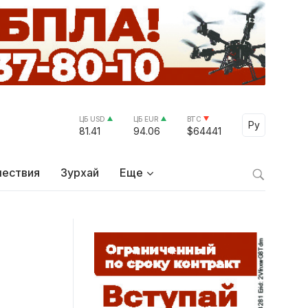
ЦБ USD
ЦБ EUR
BTC
Select Lang
Ру
81.41
94.06
$64441
ествия
Зурхай
Еще