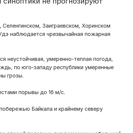
 синоптики не прогнозируют
, Селенгинском, Заиграевском, Хоринском
-Удэ наблюдается чрезвычайная пожарная
ся неустойчивая, умеренно-теплая погода,
ждь, по юго-западу республики умеренные
ны грозы.
естами порывы до 16 м/с.
о побережью Байкала и крайнему северу