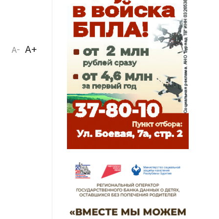
A+
A-