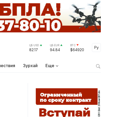
ЦБ USD
ЦБ EUR
BTC
Select Lang
Ру
82.17
94.84
$64920
ествия
Зурхай
Еще