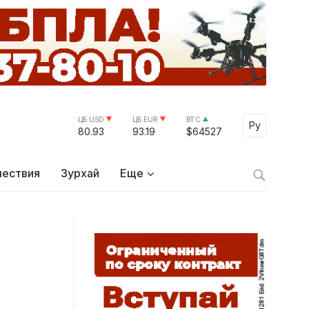
ЦБ USD
ЦБ EUR
BTC
Select Lang
Ру
80.93
93.19
$64527
ествия
Зурхай
Еще