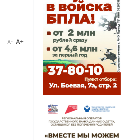
A+
A-