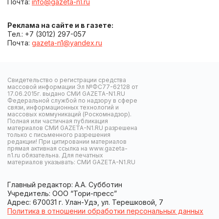
Почта:
info@gazeta-n1.ru
Реклама на сайте и в газете:
Тел.: +7 (3012) 297-057
Почта:
gazeta-n1@yandex.ru
Свидетельство о регистрации средства
массовой информации Эл №ФС77-62128 от
17.06.2015г. выдано СМИ GAZETA-N1.RU
Федеральной службой по надзору в сфере
связи, информационных технологий и
массовых коммуникаций (Роскомнадзор).
Полная или частичная публикация
материалов СМИ GAZETA-N1.RU разрешена
только с письменного разрешения
редакции! При цитировании материалов
прямая активная ссылка на www.gazeta-
n1.ru обязательна. Для печатных
материалов указывать: СМИ GAZETA-N1.RU
Главный редактор: А.А. Субботин
Учредитель: ООО “Тори-пресс”
Адрес: 670031 г. Улан-Удэ, ул. Терешковой, 7
Политика в отношении обработки персональных данных