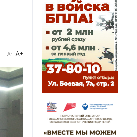
A+
A-