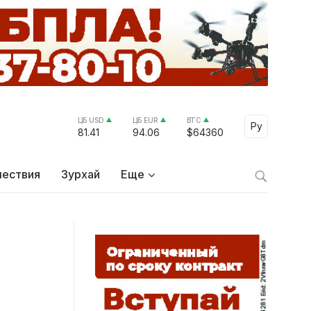
ЦБ USD
ЦБ EUR
BTC
Select Lang
Ру
81.41
94.06
$64360
ествия
Зурхай
Еще