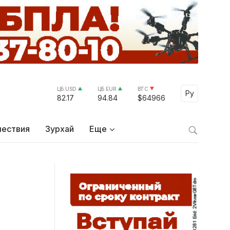
ЦБ USD
ЦБ EUR
BTC
Select Lang
Ру
82.17
94.84
$64966
ествия
Зурхай
Еще