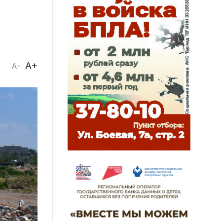
A+
A-