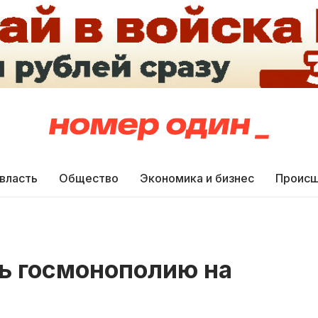
 власть
Общество
Экономика и бизнес
Происш
ть госмонополию на