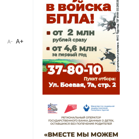
A+
A-