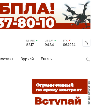
ЦБ USD
ЦБ EUR
BTC
Select Lang
Ру
82.17
94.84
$64974
ествия
Зурхай
Еще