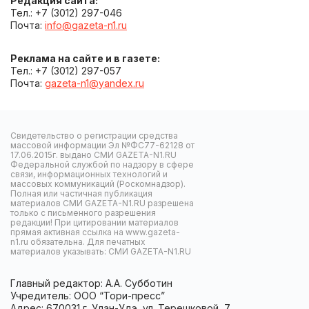
Редакция сайта:
Тел.: +7 (3012) 297-046
Почта:
info@gazeta-n1.ru
Реклама на сайте и в газете:
Тел.: +7 (3012) 297-057
Почта:
gazeta-n1@yandex.ru
Свидетельство о регистрации средства
массовой информации Эл №ФС77-62128 от
17.06.2015г. выдано СМИ GAZETA-N1.RU
Федеральной службой по надзору в сфере
связи, информационных технологий и
массовых коммуникаций (Роскомнадзор).
Полная или частичная публикация
материалов СМИ GAZETA-N1.RU разрешена
только с письменного разрешения
редакции! При цитировании материалов
прямая активная ссылка на www.gazeta-
n1.ru обязательна. Для печатных
материалов указывать: СМИ GAZETA-N1.RU
Главный редактор: А.А. Субботин
Учредитель: ООО “Тори-пресс”
Адрес: 670031 г. Улан-Удэ, ул. Терешковой, 7