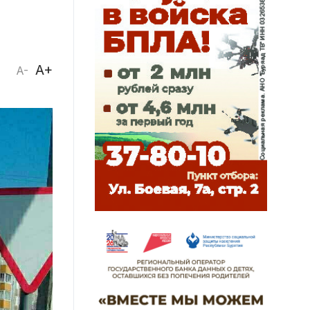
A+
A-