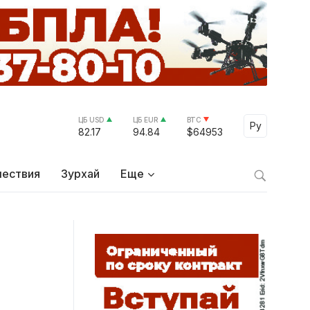
ЦБ USD
ЦБ EUR
BTC
Select Lang
Ру
82.17
94.84
$64953
ествия
Зурхай
Еще