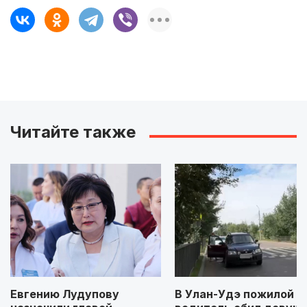
Читайте также
Евгению Лудупову
В Улан-Удэ пожилой