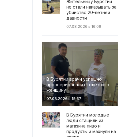
Жительницу Бурятии
не стали наказывать за
убийство 20-летней
давности
07.08.2026 в 16:09
В Бурятии врачи успешно
прооперировали столетнюю
женщину
07.08.2026 в 15:57
В Бурятии молодые
люди стащили из
магазина пиво и
продукты и махнули на
озеро