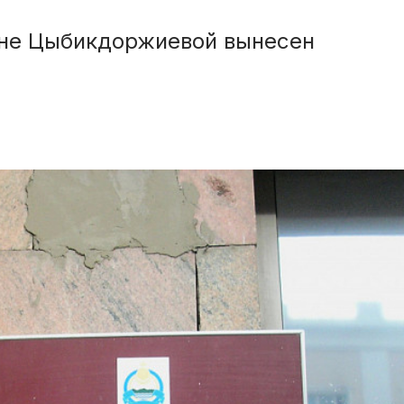
юне Цыбикдоржиевой вынесен