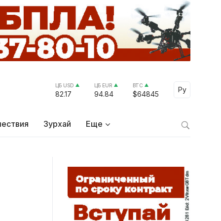
ЦБ USD
ЦБ EUR
BTC
Select Lang
Ру
82.17
94.84
$64845
ествия
Зурхай
Еще