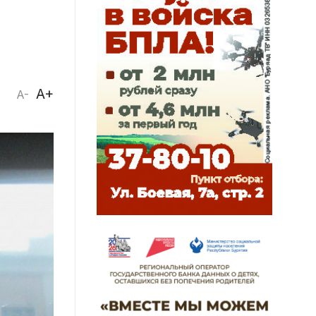
A+
A-