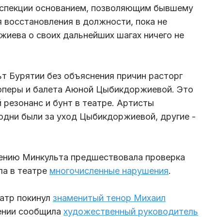
нспекции основанием, позволяющим бывшему
я восстановления в должности, пока не
иева о своих дальнейших шагах ничего не
т Бурятии без объяснения причин расторг
 оперы и балета Аюной Цыбикдоржиевой. Это
резонанс и бунт в театре. Артисты
одни были за уход Цыбикдоржиевой, другие -
шению Минкульта предшествовала проверка
ла в театре
многочисленные нарушения
.
еатр покинул
знаменитый тенор Михаил
нении сообщила
художественный руководитель