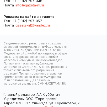
Тел.: +7 (3012) 297-046
Почта:
info@gazeta-n1.ru
Реклама на сайте и в газете:
Тел.: +7 (3012) 297-057
Почта:
gazeta-n1@yandex.ru
Свидетельство о регистрации средства
массовой информации Эл №ФС77-62128 от
17.06.2015г. выдано СМИ GAZETA-N1.RU
Федеральной службой по надзору в сфере
связи, информационных технологий и
массовых коммуникаций (Роскомнадзор).
Полная или частичная публикация
материалов СМИ GAZETA-N1.RU разрешена
только с письменного разрешения
редакции! При цитировании материалов
прямая активная ссылка на www.gazeta-
n1.ru обязательна. Для печатных
материалов указывать: СМИ GAZETA-N1.RU
Главный редактор: А.А. Субботин
Учредитель: ООО “Тори-пресс”
Адрес: 670031 г. Улан-Удэ, ул. Терешковой, 7