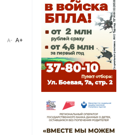
A+
A-