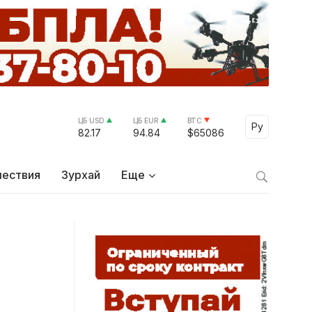
ЦБ USD
ЦБ EUR
BTC
Select Lang
Ру
82.17
94.84
$65086
ествия
Зурхай
Еще