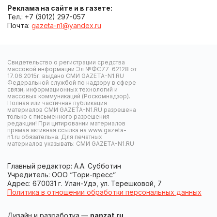
Реклама на сайте и в газете:
Тел.: +7 (3012) 297-057
Почта:
gazeta-n1@yandex.ru
Свидетельство о регистрации средства
массовой информации Эл №ФС77-62128 от
17.06.2015г. выдано СМИ GAZETA-N1.RU
Федеральной службой по надзору в сфере
связи, информационных технологий и
массовых коммуникаций (Роскомнадзор).
Полная или частичная публикация
материалов СМИ GAZETA-N1.RU разрешена
только с письменного разрешения
редакции! При цитировании материалов
прямая активная ссылка на www.gazeta-
n1.ru обязательна. Для печатных
материалов указывать: СМИ GAZETA-N1.RU
Главный редактор: А.А. Субботин
Учредитель: ООО “Тори-пресс”
Адрес: 670031 г. Улан-Удэ, ул. Терешковой, 7
Политика в отношении обработки персональных данных
Дизайн и разработка —
nanzat.ru