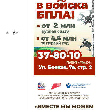
A+
A-