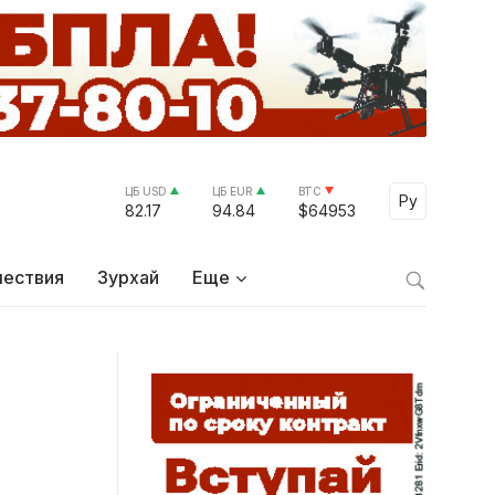
ЦБ USD
ЦБ EUR
BTC
Select Lang
Ру
82.17
94.84
$64953
ествия
Зурхай
Еще