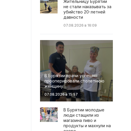
Жительницу Бурятии
не стали наказывать за
убийство 20-летней
давности
07.08.2026 в 16:09
В Бурятии врачи успешно
прооперировали столетнюю
женщину
07.08.2026 в 15:57
В Бурятии молодые
люди стащили из
магазина пиво и
продукты и махнули на
озеро