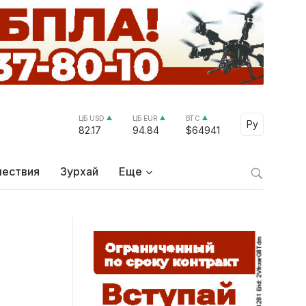
ЦБ USD
ЦБ EUR
BTC
Select Lang
Ру
82.17
94.84
$64941
ествия
Зурхай
Еще