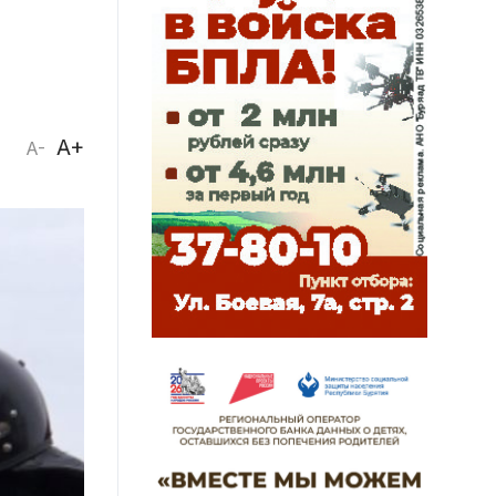
A+
A-