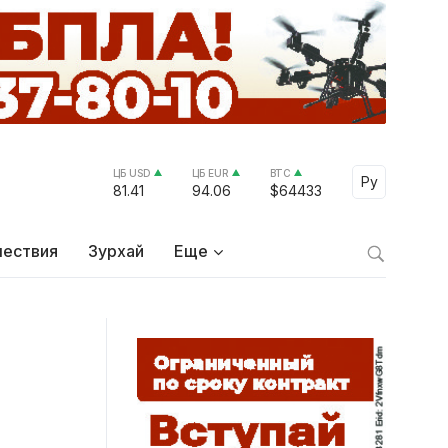
ЦБ USD
ЦБ EUR
BTC
Select Lang
Ру
81.41
94.06
$64433
ествия
Зурхай
Еще