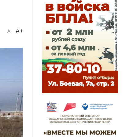
A+
A-