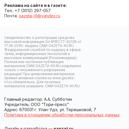
Реклама на сайте и в газете:
Тел.: +7 (3012) 297-057
Почта:
gazeta-n1@yandex.ru
Свидетельство о регистрации средства
массовой информации Эл №ФС77-62128 от
17.06.2015г. выдано СМИ GAZETA-N1.RU
Федеральной службой по надзору в сфере
связи, информационных технологий и
массовых коммуникаций (Роскомнадзор).
Полная или частичная публикация
материалов СМИ GAZETA-N1.RU разрешена
только с письменного разрешения
редакции! При цитировании материалов
прямая активная ссылка на www.gazeta-
n1.ru обязательна. Для печатных
материалов указывать: СМИ GAZETA-N1.RU
Главный редактор: А.А. Субботин
Учредитель: ООО “Тори-пресс”
Адрес: 670031 г. Улан-Удэ, ул. Терешковой, 7
Политика в отношении обработки персональных данных
Дизайн и разработка —
nanzat.ru