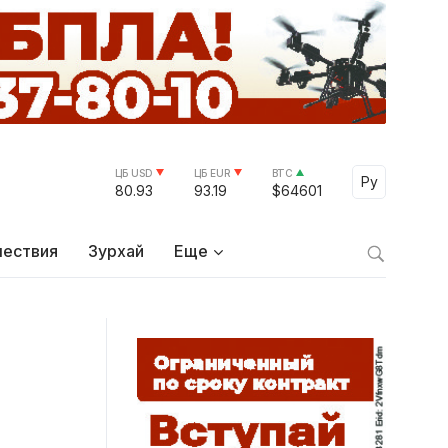
ЦБ USD
ЦБ EUR
BTC
Select Lang
Ру
80.93
93.19
$64601
ествия
Зурхай
Еще