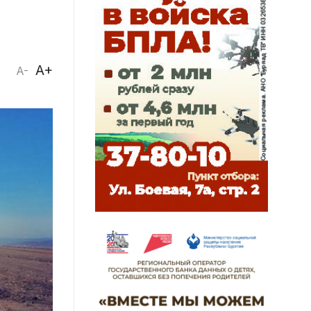
A+
A-