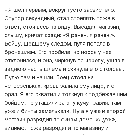
- Я шел первым, вокруг густо засвистело.
Ступор секундный, стал стрелять тоже в
ответ, стоя весь на виду. Высадил магазин,
слышу, кричат сзади: «Я ранен, я ранен!».
Бойцу, шедшему следом, пуля попала в
бронешлем. Его пробила, но носок у нее
отклонился, и она, чиркнув по черепу, ушла в
заднюю часть шлема и скинула его с головы.
Пулю там и нашли. Боец стоял на
четвереньках, кровь залила ему лицо, и он
орал. Я его схватил и толкнул к подбежавшим
бойцам, те утащили за эту кучу гравия, там
уже и бинты замелькали. Ну а я уже и второй
магазин разрядил по окнам дома. «Духи»,
видимо, тоже разрядили по магазину и