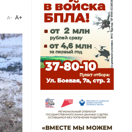
A+
A-