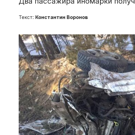
Два пассажира иномарки полу
Текст:
Константин Воронов