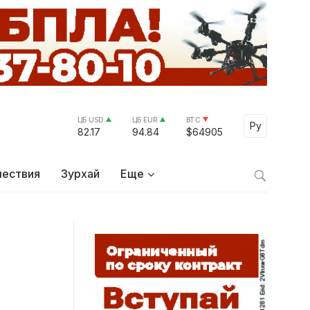
ЦБ USD
ЦБ EUR
BTC
Select Lang
Ру
82.17
94.84
$64905
ествия
Зурхай
Еще