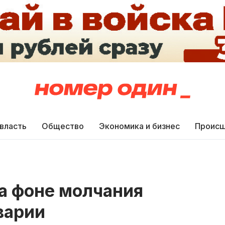
 власть
Общество
Экономика и бизнес
Происш
на фоне молчания
варии