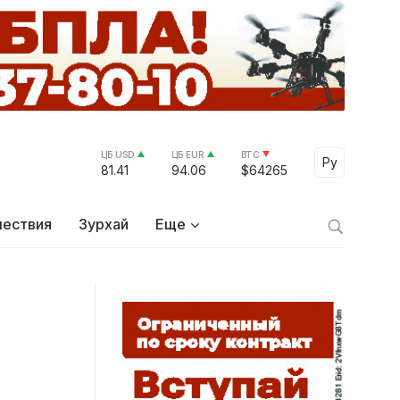
ЦБ USD
ЦБ EUR
BTC
Select Lang
Ру
81.41
94.06
$64265
ествия
Зурхай
Еще