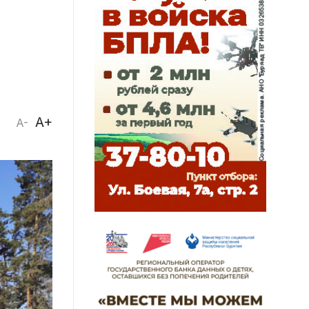
A+
A-