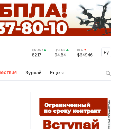
ЦБ USD
ЦБ EUR
BTC
Select Lang
Ру
82.17
94.84
$64946
ествия
Зурхай
Еще