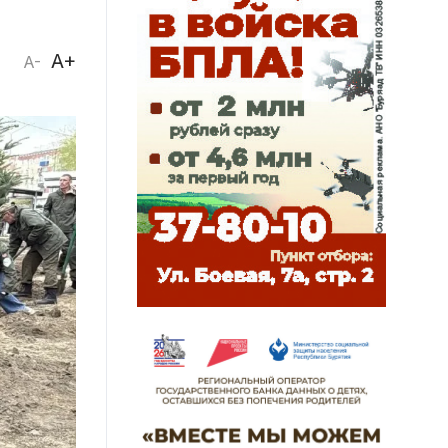
A+
A-