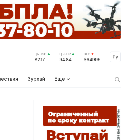
ЦБ USD
ЦБ EUR
BTC
Select Lang
Ру
82.17
94.84
$64996
ествия
Зурхай
Еще